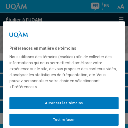
FR
EN
Étudier à l'UQAM
COURS
//
ECO1301
Analyse microéconomique
Préférences en matière de témoins
Nous utilisons des témoins (cookies) afin de collecter des
informations qui nous permettent d’améliorer votre
Description du cours
expérience sur le site, de vous proposer des contenus vidéo,
d’analyser les statistiques de fréquentation, etc. Vous
Horaire - Été 2026
pouvez personnaliser votre choix en sélectionnant
« Préférences ».
Horaire - Automne 2026
Autoriser les témoins
Horaire - Hiver 2027
Tout refuser