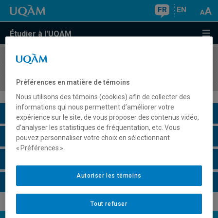
FR
EN
Étudier à l'UQAM
COURS
//
ECO3550
Relations économiques internationales
Préférences en matière de témoins
Nous utilisons des témoins (cookies) afin de collecter des
informations qui nous permettent d’améliorer votre
Description du cours
expérience sur le site, de vous proposer des contenus vidéo,
d’analyser les statistiques de fréquentation, etc. Vous
Horaire - Été 2026
pouvez personnaliser votre choix en sélectionnant
« Préférences ».
Horaire - Automne 2026
Autoriser les témoins
Horaire - Hiver 2027
Tout refuser