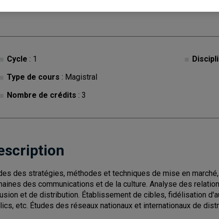
Cycle
: 1
Discipl
Type de cours
: Magistral
Nombre de crédits
: 3
escription
des des stratégies, méthodes et techniques de mise en marché, 
aines des communications et de la culture. Analyse des relations
fusion et de distribution. Établissement de cibles, fidélisation 
lics, etc. Études des réseaux nationaux et internationaux de distr