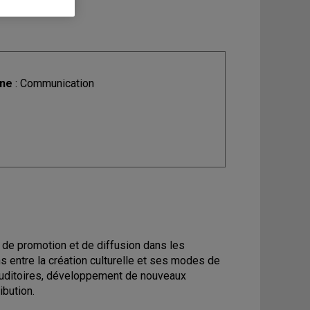
ine
: Communication
de promotion et de diffusion dans les
 entre la création culturelle et ses modes de
d'auditoires, développement de nouveaux
ibution.