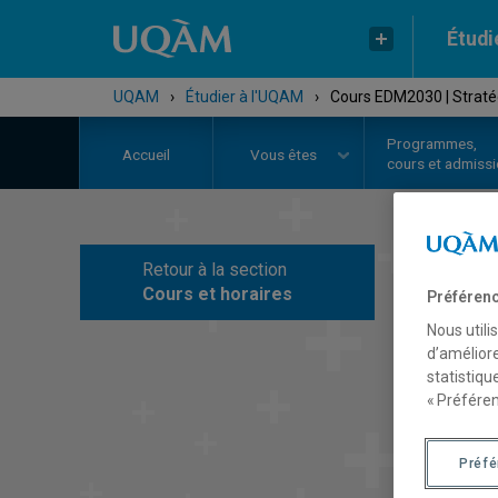
Étudi
UQAM
›
Étudier à l'UQAM
›
Cours EDM2030 | Stratég
Programmes,
Accueil
Vous êtes
cours et admiss
Retour à la section
C
Cours et horaires
Préférenc
Nous utili
d’améliore
statistiqu
« Préféren
Préf