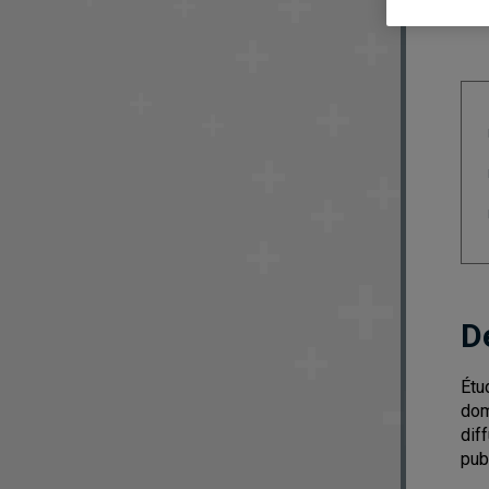
D
Étu
dom
dif
pub