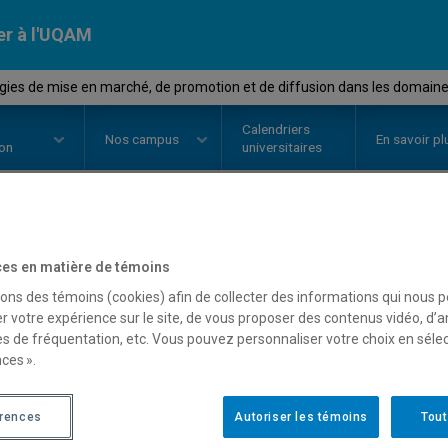
er à l'UQAM
ies de mise en marché, de promotion et de diffusion dans les domaine
Calendriers
Nos
campus
En savoir pl
ion
universitaires
OURS
//
EDM2030
-
Stratégies d
es en matière de témoins
sons des témoins (cookies) afin de collecter des informations qui nous 
promotion et de diffusio
r votre expérience sur le site, de vous proposer des contenus vidéo, d’a
es de fréquentation, etc. Vous pouvez personnaliser votre choix en séle
communications et de la
ces ».
érences
Autoriser les témoins
Tout
Description
Horaire - Été 2026
Horaire