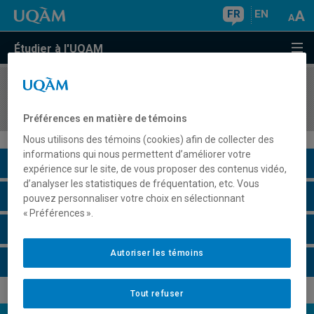
FR
EN
Étudier à l'UQAM
COURS
//
EDM3210
Organisation économique des médias
Préférences en matière de témoins
Nous utilisons des témoins (cookies) afin de collecter des
informations qui nous permettent d’améliorer votre
Description du cours
expérience sur le site, de vous proposer des contenus vidéo,
d’analyser les statistiques de fréquentation, etc. Vous
Horaire - Été 2026
pouvez personnaliser votre choix en sélectionnant
« Préférences ».
Horaire - Automne 2026
Autoriser les témoins
Horaire - Hiver 2027
Tout refuser