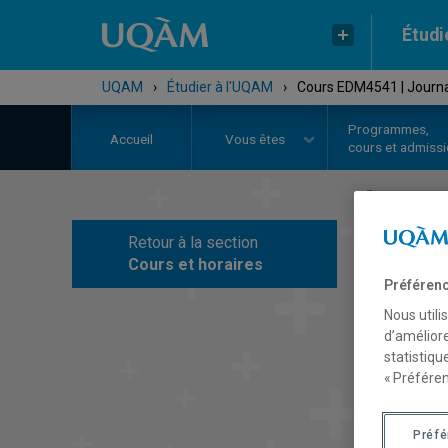
Étudi
UQAM
›
Étudier à l'UQAM
›
Cours EDM4541 | Journa
Programmes,
Accueil
Vous êtes
cours et admiss
Retour à la section
C
Cours et horaires
Préférenc
Nous utili
d’améliore
statistiqu
« Préféren
Préf