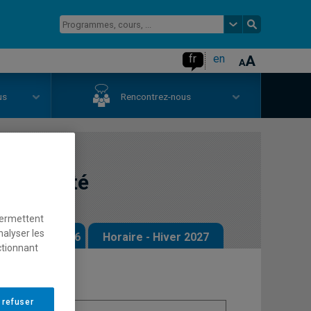
fr
en
us
Rencontrez-nous
et société
permettent
nalyser les
 - Automne 2026
Horaire - Hiver 2027
ctionnant
 refuser