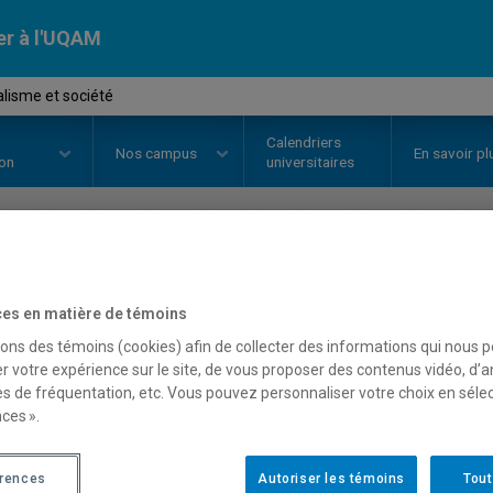
er à l'UQAM
lisme et société
Calendriers
Nos
campus
En savoir pl
ion
universitaires
OURS
//
EDM4541
-
Journalisme 
es en matière de témoins
sons des témoins (cookies) afin de collecter des informations qui nous 
r votre expérience sur le site, de vous proposer des contenus vidéo, d’a
Description
Horaire - Été 2026
Horaire
es de fréquentation, etc. Vous pouvez personnaliser votre choix en séle
ces ».
érences
Autoriser les témoins
Tout