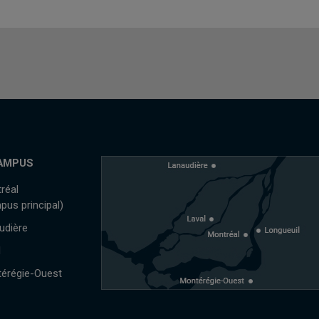
AMPUS
réal
pus principal)
udière
l
érégie-Ouest