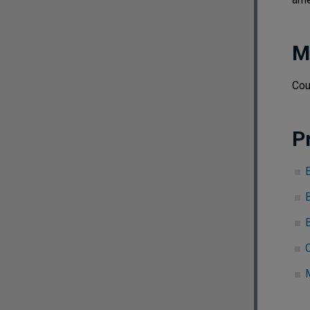
M
Cou
P