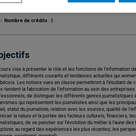
Cycle
: 1
Discipl
Nombre de crédits
: 3
bjectifs
cours vise à présenter le rôle et les fonctions de l'information d
rnalistique, différents courants et tendances actuelles qui anim
bécois. Les notions vues en classe permettront à l'étudiant de
s-tendent la fabrication de l'information au sein des entreprise
fessionnels; de distinguer les différents genres journalistiques e
anismes qui représentent les journalistes ainsi que les principau
vail, statut du journaliste, relation avec les sources, qualité de l'
récier la nature et la portée des facteurs culturels, financiers, t
rnalistiques; de se pencher sur l'évolution du métier à l'aune de
xplorer, au regard des expériences les plus récentes, les perspec
ricain, occidental, mondial).