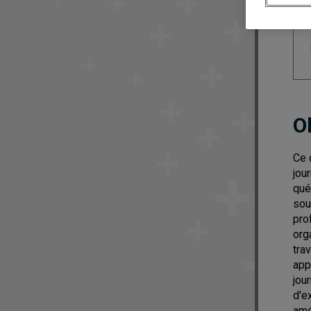
O
Ce 
jou
qué
sou
pro
org
tra
app
jou
d'e
amé