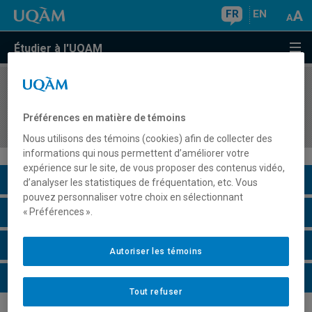
FR
EN
Étudier à l'UQAM
COURS
//
EMB7010
Construction de logiciel en environnement
Préférences en matière de témoins
embarqué
Nous utilisons des témoins (cookies) afin de collecter des
informations qui nous permettent d’améliorer votre
expérience sur le site, de vous proposer des contenus vidéo,
Description du cours
d’analyser les statistiques de fréquentation, etc. Vous
pouvez personnaliser votre choix en sélectionnant
Horaire - Été 2026
« Préférences ».
Horaire - Automne 2026
Autoriser les témoins
Horaire - Hiver 2027
Tout refuser