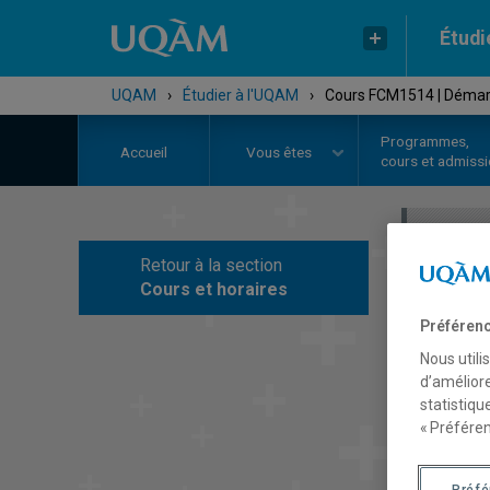
Étudi
UQAM
›
Étudier à l'UQAM
›
Cours FCM1514 | Démar
Programmes,
Accueil
Vous êtes
cours et admiss
Retour à la section
C
Cours et horaires
Préférenc
Nous utili
d’améliore
statistiqu
« Préféren