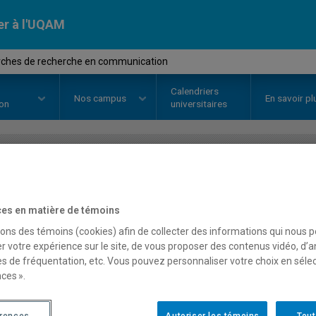
er à l'UQAM
ches de recherche en communication
Calendriers
Nos
campus
En savoir pl
ion
universitaires
OURS
//
FCM1514
-
Démarches de
communication
es en matière de témoins
sons des témoins (cookies) afin de collecter des informations qui nous 
r votre expérience sur le site, de vous proposer des contenus vidéo, d’a
es de fréquentation, etc. Vous pouvez personnaliser votre choix en séle
Description
Horaire - Été 2026
Horaire
ces ».