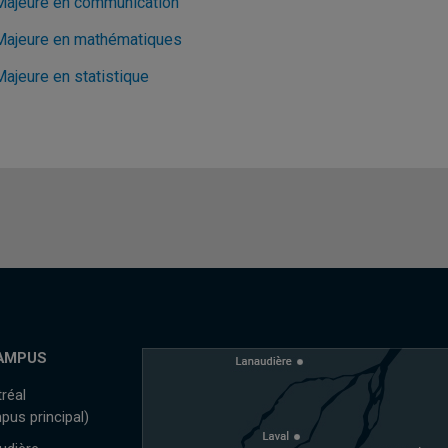
Majeure en communication
Majeure en mathématiques
Majeure en statistique
AMPUS
réal
pus principal)