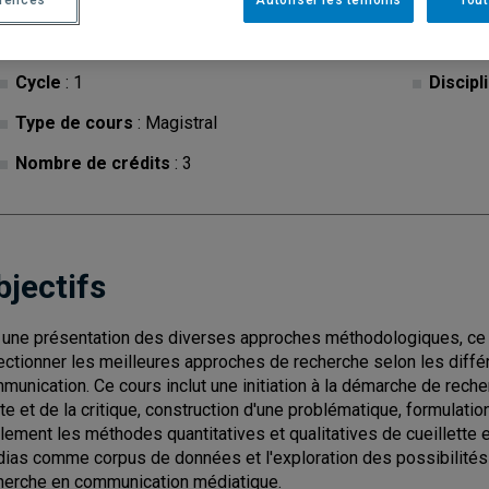
érences
Autoriser les témoins
Tout
Cycle
: 1
Discipl
Type de cours
: Magistral
Nombre de crédits
: 3
bjectifs
 une présentation des diverses approches méthodologiques, ce c
ectionner les meilleures approches de recherche selon les diffé
munication. Ce cours inclut une initiation à la démarche de rec
te et de la critique, construction d'une problématique, formulatio
lement les méthodes quantitatives et qualitatives de cueillette 
ias comme corpus de données et l'exploration des possibilités e
herche en communication médiatique.