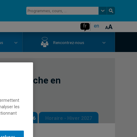
fr
en
us
Rencontrez-nous
 recherche en
permettent
nalyser les
ctionnant
 - Automne 2026
Horaire - Hiver 2027