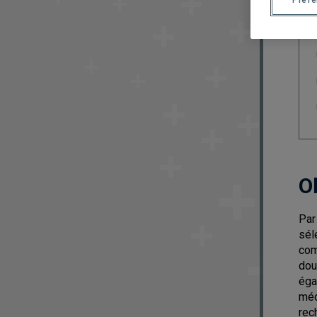
Préf
O
Par
sél
com
dou
éga
méd
rec