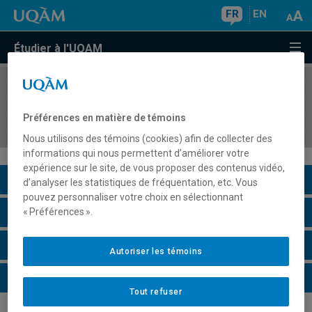
FR
EN
Étudier à l'UQAM
COURS
//
FEM1300
Introduction aux courants féministes
Préférences en matière de témoins
contemporains
Nous utilisons des témoins (cookies) afin de collecter des
informations qui nous permettent d’améliorer votre
expérience sur le site, de vous proposer des contenus vidéo,
Description du cours
d’analyser les statistiques de fréquentation, etc. Vous
pouvez personnaliser votre choix en sélectionnant
Horaire - Été 2026
« Préférences ».
Horaire - Automne 2026
Autoriser les témoins
Horaire - Hiver 2027
Tout refuser