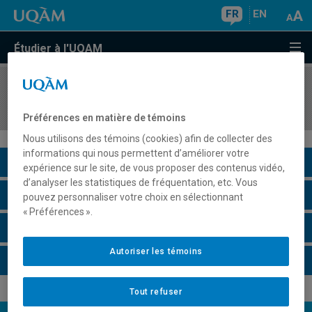
FR
EN
Étudier à l'UQAM
COURS
//
GEO8271
Évaluation environnementale
Préférences en matière de témoins
Nous utilisons des témoins (cookies) afin de collecter des
informations qui nous permettent d’améliorer votre
Description du cours
expérience sur le site, de vous proposer des contenus vidéo,
d’analyser les statistiques de fréquentation, etc. Vous
Horaire - Été 2026
pouvez personnaliser votre choix en sélectionnant
« Préférences ».
Horaire - Automne 2026
Autoriser les témoins
Horaire - Hiver 2027
Tout refuser