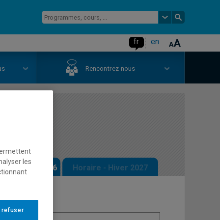
fr
en
us
Rencontrez-nous
ntréal
permettent
nalyser les
 - Automne 2026
Horaire - Hiver 2027
ctionnant
 refuser