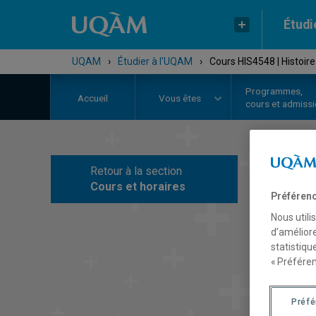
Étudi
UQAM
›
Étudier à l'UQAM
›
Cours HIS4548 | Histoir
Programmes,
Accueil
Vous êtes
cours et admiss
Retour à la section
C
Cours et horaires
Préférenc
Nous utili
d’améliore
statistiqu
« Préféren
Préf