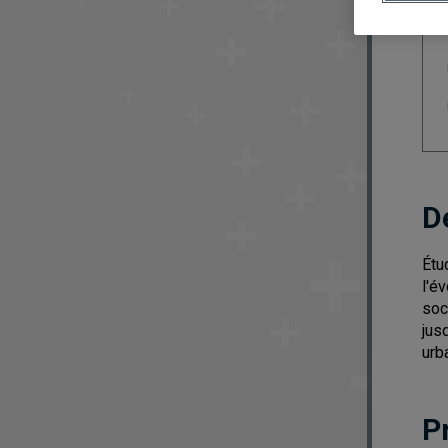
D
Étu
l'é
soc
jus
urb
P