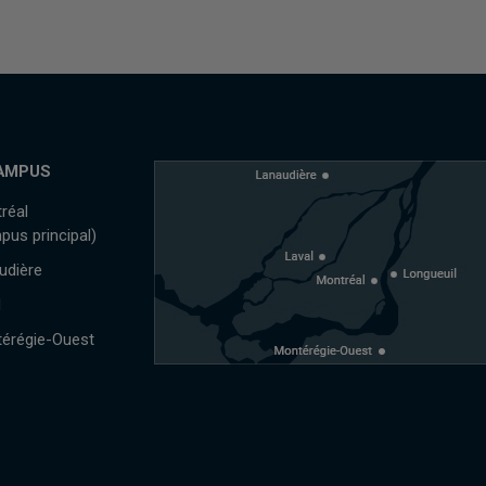
AMPUS
réal
pus principal)
udière
l
érégie-Ouest