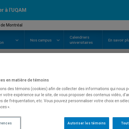
er à l'UQAM
e de Montréal
Calendriers
Nos
campus
En savoir pl
ion
universitaires
OURS
//
HIS4548
-
Histoire de Mo
es en matière de témoins
sons des témoins (cookies) afin de collecter des informations qui nous 
r votre expérience sur le site, de vous proposer des contenus vidéo, d’a
Description
Horaire - Été 2026
Horaire
es de fréquentation, etc. Vous pouvez personnaliser votre choix en séle
ces ».
érences
Autoriser les témoins
Tout