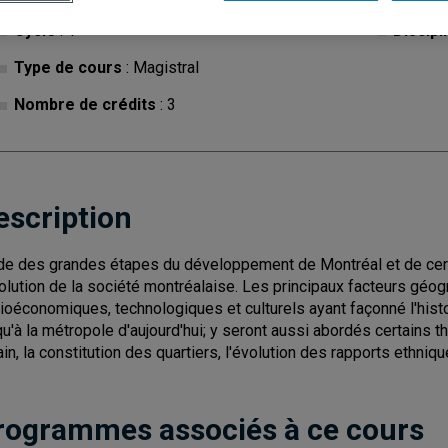
Cycle
: 1
Discipl
Type de cours
: Magistral
Nombre de crédits
: 3
escription
de des grandes étapes du développement de Montréal et de cert
volution de la société montréalaise. Les principaux facteurs gé
ioéconomiques, technologiques et culturels ayant façonné l'histoir
qu'à la métropole d'aujourd'hui; y seront aussi abordés certains
ain, la constitution des quartiers, l'évolution des rapports ethnique
rogrammes associés à ce cours