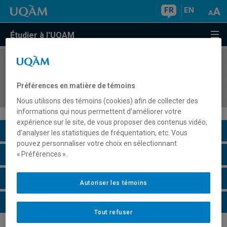
FR
EN
Étudier à l'UQAM
COURS
//
HIS4593
Histoire des Autochtones du Canada (depuis le
Préférences en matière de témoins
XIXe siècle)
Nous utilisons des témoins (cookies) afin de collecter des
informations qui nous permettent d’améliorer votre
expérience sur le site, de vous proposer des contenus vidéo,
Description du cours
d’analyser les statistiques de fréquentation, etc. Vous
pouvez personnaliser votre choix en sélectionnant
Horaire - Été 2026
« Préférences ».
Horaire - Automne 2026
Autoriser les témoins
Horaire - Hiver 2027
Tout refuser