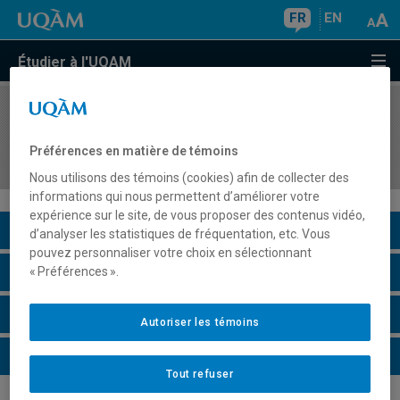
FR
EN
Étudier à l'UQAM
COURS
//
HIS4593
Histoire des Autochtones du Canada (depuis le
Préférences en matière de témoins
XIXe siècle)
Nous utilisons des témoins (cookies) afin de collecter des
informations qui nous permettent d’améliorer votre
expérience sur le site, de vous proposer des contenus vidéo,
Description du cours
d’analyser les statistiques de fréquentation, etc. Vous
pouvez personnaliser votre choix en sélectionnant
Horaire - Été 2026
« Préférences ».
Horaire - Automne 2026
Autoriser les témoins
Horaire - Hiver 2027
Tout refuser