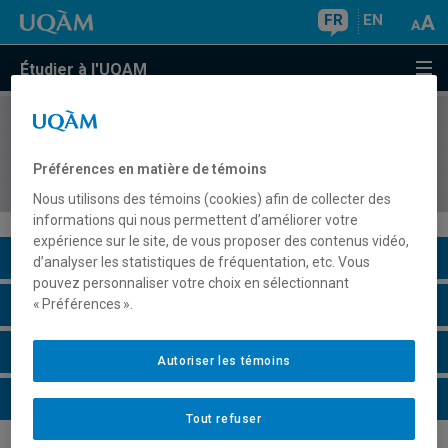
FR
EN
Étudier à l'UQAM
COURS
//
HIS4593
Histoire des Autochtones du Canada (depuis le
Préférences en matière de témoins
XIXe siècle)
Nous utilisons des témoins (cookies) afin de collecter des
informations qui nous permettent d’améliorer votre
expérience sur le site, de vous proposer des contenus vidéo,
Description du cours
d’analyser les statistiques de fréquentation, etc. Vous
pouvez personnaliser votre choix en sélectionnant
Horaire - Été 2026
« Préférences ».
Horaire - Automne 2026
Autoriser les témoins
Horaire - Hiver 2027
Tout refuser