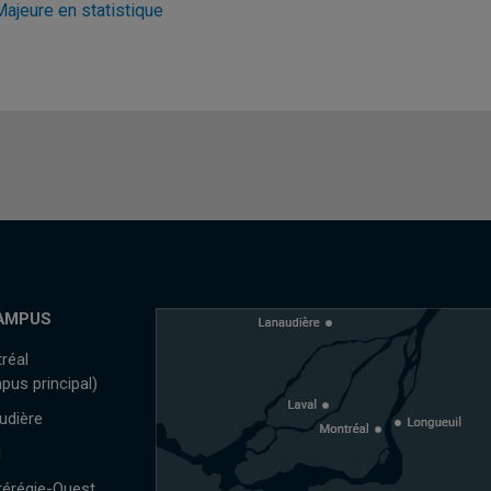
Majeure en statistique
AMPUS
réal
pus principal)
udière
l
érégie-Ouest