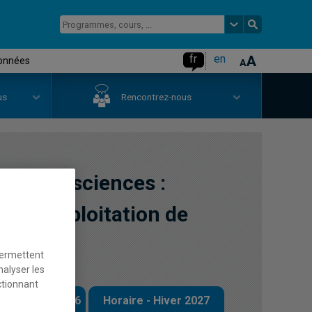
fr
en
données
us
Rencontrez-nous
our les sciences :
n et exploitation de
permettent
nalyser les
ctionnant
 - Automne 2026
Horaire - Hiver 2027