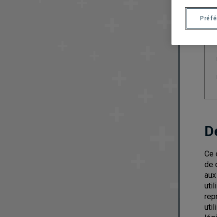
Préf
D
Ce 
de 
aux
uti
rep
uti