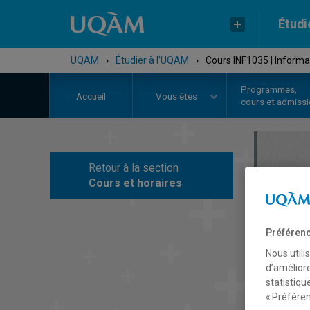
Étudi
UQAM
›
Étudier à l'UQAM
›
Cours INF1035 | Informa
Programmes,
Accueil
Vous êtes
cours et admiss
Retour à la section
C
Cours et horaires
Préférenc
Nous utili
d’améliore
statistiqu
« Préféren