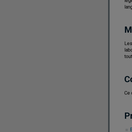
lég
lan
M
Les
lab
tou
C
Ce 
P
B