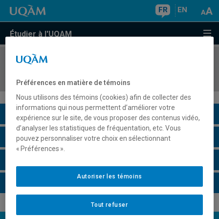
FR
EN
Étudier à l'UQAM
COURS
//
INF3105
Structures de données et algorithmes
Préférences en matière de témoins
Nous utilisons des témoins (cookies) afin de collecter des
informations qui nous permettent d’améliorer votre
Description du cours
expérience sur le site, de vous proposer des contenus vidéo,
d’analyser les statistiques de fréquentation, etc. Vous
Horaire - Été 2026
pouvez personnaliser votre choix en sélectionnant
« Préférences ».
Horaire - Automne 2026
Autoriser les témoins
Horaire - Hiver 2027
Tout refuser