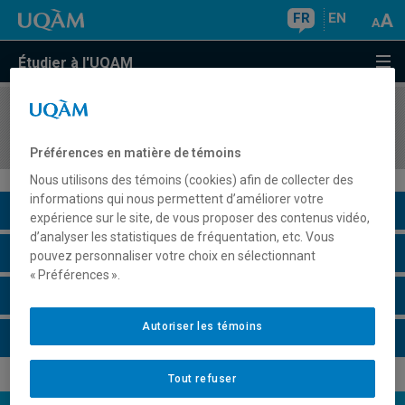
FR
EN
Étudier à l'UQAM
COURS
//
INF3105
Structures de données et algorithmes
Préférences en matière de témoins
Nous utilisons des témoins (cookies) afin de collecter des
informations qui nous permettent d’améliorer votre
Description du cours
expérience sur le site, de vous proposer des contenus vidéo,
d’analyser les statistiques de fréquentation, etc. Vous
Horaire - Été 2026
pouvez personnaliser votre choix en sélectionnant
« Préférences ».
Horaire - Automne 2026
Autoriser les témoins
Horaire - Hiver 2027
Tout refuser