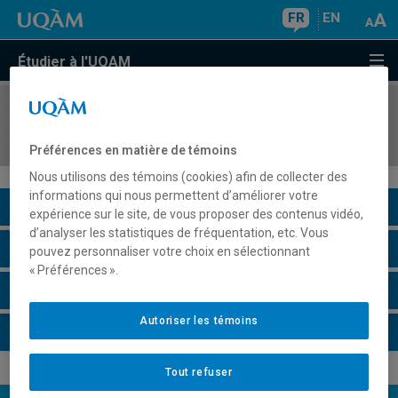
FR
EN
Étudier à l'UQAM
COURS
//
INF7370
Apprentissage automatique
Préférences en matière de témoins
Nous utilisons des témoins (cookies) afin de collecter des
informations qui nous permettent d’améliorer votre
Description du cours
expérience sur le site, de vous proposer des contenus vidéo,
d’analyser les statistiques de fréquentation, etc. Vous
Horaire - Été 2026
pouvez personnaliser votre choix en sélectionnant
« Préférences ».
Horaire - Automne 2026
Autoriser les témoins
Horaire - Hiver 2027
Tout refuser