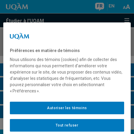
FR
EN
Étudier à l'UQAM
COURS
//
JUR1023
Droit de l'environnement
Préférences en matière de témoins
Nous utilisons des témoins (cookies) afin de collecter des
informations qui nous permettent d’améliorer votre
Description du cours
expérience sur le site, de vous proposer des contenus vidéo,
d’analyser les statistiques de fréquentation, etc. Vous
Horaire - Été 2026
pouvez personnaliser votre choix en sélectionnant
« Préférences ».
Horaire - Automne 2026
Autoriser les témoins
Horaire - Hiver 2027
Tout refuser