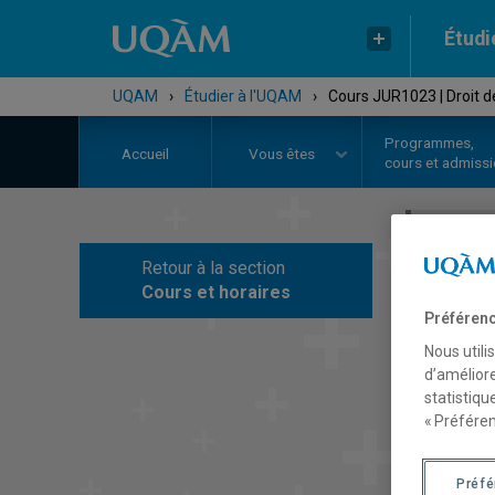
Étudi
UQAM
›
Étudier à l'UQAM
›
Cours JUR1023 | Droit d
Programmes,
Accueil
Vous êtes
cours et admiss
Retour à la section
C
Cours et horaires
Préférenc
Nous utili
d’améliore
statistiqu
« Préféren
Préf