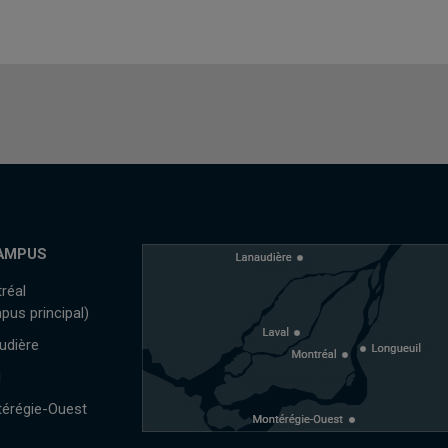
AMPUS
réal
pus principal)
udière
l
érégie-Ouest