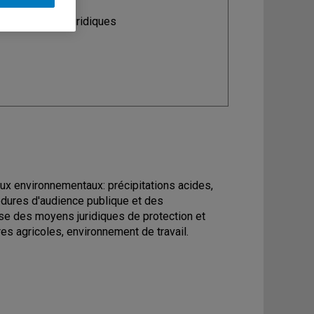
ine
: Sciences juridiques
jeux environnementaux: précipitations acides,
dures d'audience publique et des
se des moyens juridiques de protection et
es agricoles, environnement de travail.