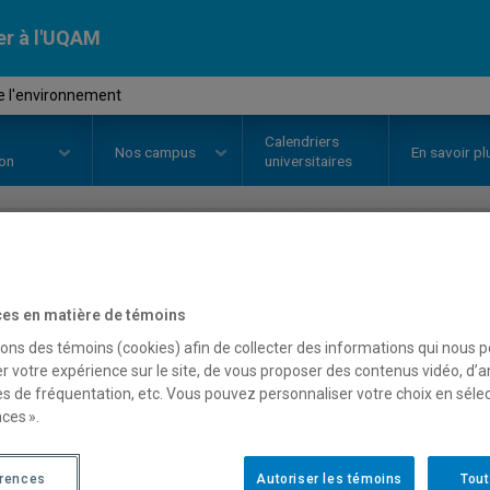
er à l'UQAM
e l'environnement
Calendriers
Nos
campus
En savoir pl
ion
universitaires
OURS
//
JUR1023
-
Droit de l'en
es en matière de témoins
sons des témoins (cookies) afin de collecter des informations qui nous 
r votre expérience sur le site, de vous proposer des contenus vidéo, d’a
Description
Horaire - Été 2026
Horaire
es de fréquentation, etc. Vous pouvez personnaliser votre choix en séle
ces ».
érences
Autoriser les témoins
Tout