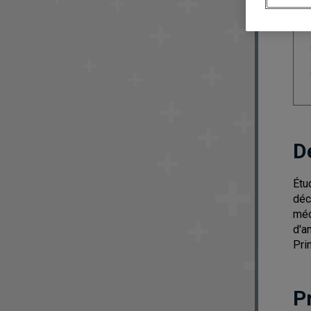
D
Étu
déc
méc
d'a
Pri
P