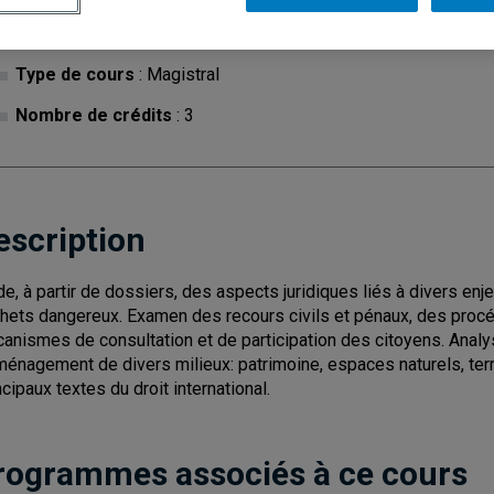
Cycle
: 1
Discipl
Type de cours
: Magistral
Nombre de crédits
: 3
escription
de, à partir de dossiers, des aspects juridiques liés à divers en
hets dangereux. Examen des recours civils et pénaux, des procé
anismes de consultation et de participation des citoyens. Analy
ménagement de divers milieux: patrimoine, espaces naturels, terr
ncipaux textes du droit international.
rogrammes associés à ce cours