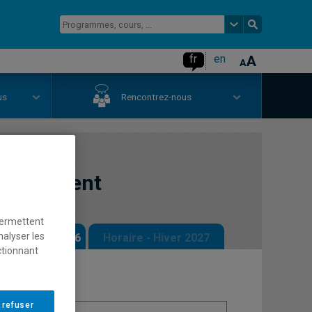
fr
en
us
Rencontrez-nous
vironnement
permettent
nalyser les
 - Automne 2026
Horaire - Hiver 2027
ctionnant
 refuser