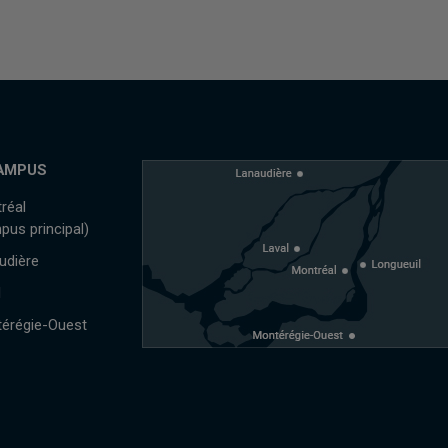
AMPUS
réal
pus principal)
udière
l
érégie-Ouest