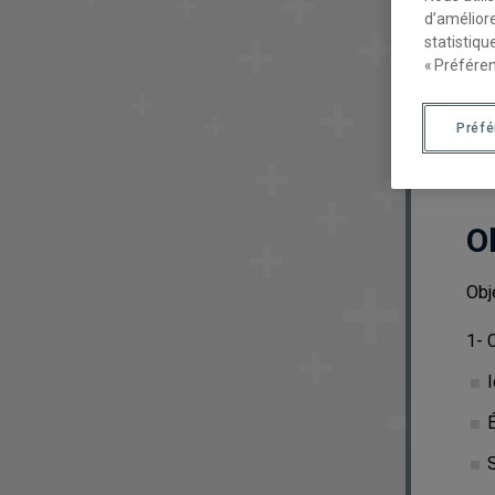
d’améliore
statistiqu
« Préféren
Préf
O
Obj
1- 
I
É
S