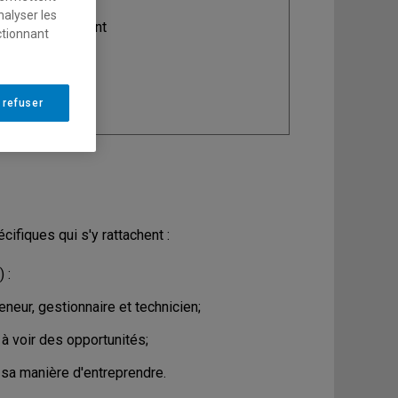
nalyser les
ine
: Management
ctionnant
 refuser
cifiques qui s'y rattachent :
 :
neur, gestionnaire et technicien;
 à voir des opportunités;
 sa manière d'entreprendre.