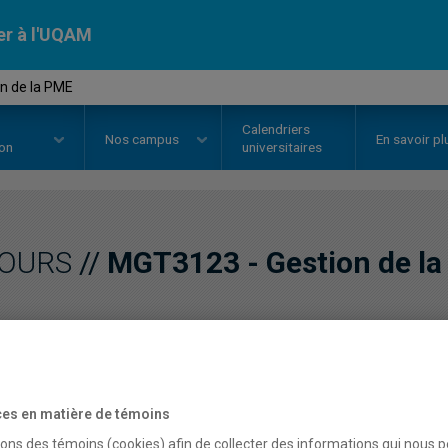
er à l'UQAM
n de la PME
Calendriers
Nos
campus
En savoir pl
ion
universitaires
OURS
//
MGT3123
-
Gestion de l
Description
Horaire - Été 2026
Horaire
es en matière de témoins
sons des témoins (cookies) afin de collecter des informations qui nous 