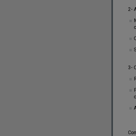
2- 
c
S
3- 
Com