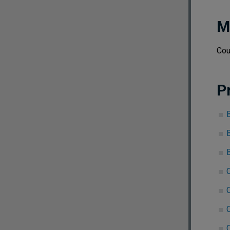
M
Cou
P
B
C
C
C