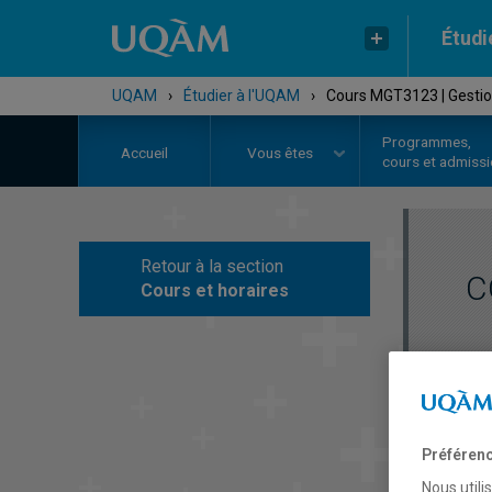
Étudi
UQAM
›
Étudier à l'UQAM
›
Cours MGT3123 | Gestio
Programmes,
Accueil
Vous êtes
cours et admiss
Retour à la section
C
Cours et horaires
Préférenc
Nous utili