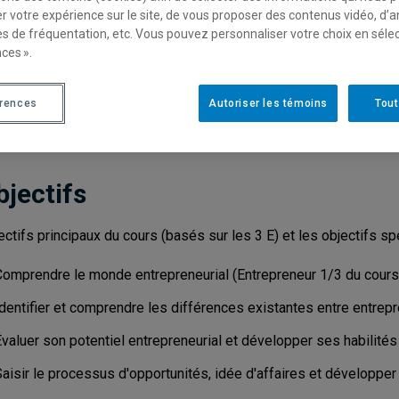
r votre expérience sur le site, de vous proposer des contenus vidéo, d’a
Cycle
: 1
Discipl
es de fréquentation, etc. Vous pouvez personnaliser votre choix en séle
ces ».
Type de cours
: Magistral
Nombre de crédits
: 3
érences
Autoriser les témoins
Tout
bjectifs
ectifs principaux du cours (basés sur les 3 E) et les objectifs spé
Comprendre le monde entrepreneurial (Entrepreneur 1/3 du cours)
dentifier et comprendre les différences existantes entre entrepre
valuer son potentiel entrepreneurial et développer ses habilités
aisir le processus d'opportunités, idée d'affaires et développer