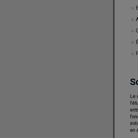
A
C
É
P
S
Le 
l'é
ent
fon
ini
en 