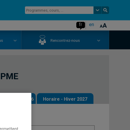
fr
en
us
Rencontrez-nous
a PME
 - Automne 2026
Horaire - Hiver 2027
permettent