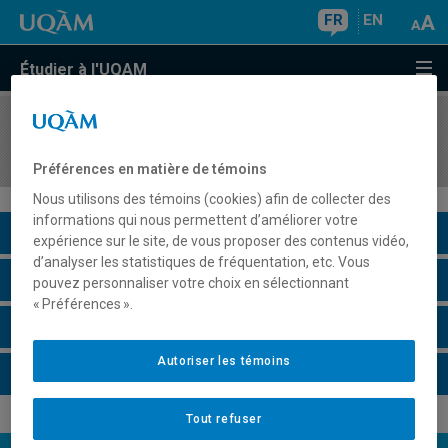
FR
EN
Étudier à l'UQAM
COURS
//
MKG5317
Marketing entrepreneurial
Préférences en matière de témoins
Nous utilisons des témoins (cookies) afin de collecter des
informations qui nous permettent d’améliorer votre
Description du cours
expérience sur le site, de vous proposer des contenus vidéo,
d’analyser les statistiques de fréquentation, etc. Vous
Horaire - Été 2026
pouvez personnaliser votre choix en sélectionnant
« Préférences ».
Horaire - Automne 2026
Autoriser les témoins
Horaire - Hiver 2027
Tout refuser