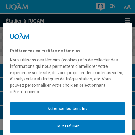
FR
EN
Étudier à l'UQAM
COURS
//
MKG5329
Promotion des ventes
Préférences en matière de témoins
Nous utilisons des témoins (cookies) afin de collecter des
informations qui nous permettent d’améliorer votre
Description du cours
expérience sur le site, de vous proposer des contenus vidéo,
d’analyser les statistiques de fréquentation, etc. Vous
Horaire - Été 2026
pouvez personnaliser votre choix en sélectionnant
« Préférences ».
Horaire - Automne 2026
Autoriser les témoins
Horaire - Hiver 2027
Tout refuser