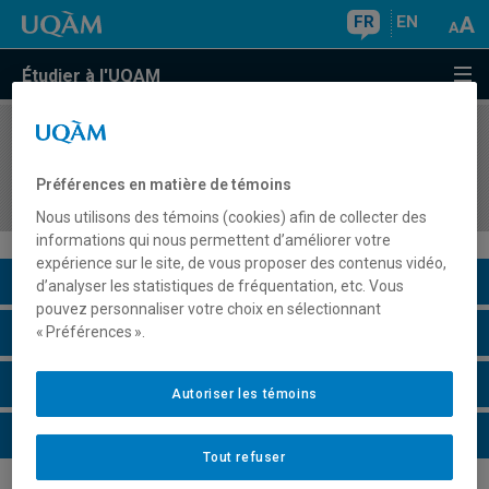
FR
EN
Étudier à l'UQAM
COURS
//
ORH2162
Fondements du fonctionnement des groupes en
Préférences en matière de témoins
entreprise
Nous utilisons des témoins (cookies) afin de collecter des
informations qui nous permettent d’améliorer votre
expérience sur le site, de vous proposer des contenus vidéo,
Description du cours
d’analyser les statistiques de fréquentation, etc. Vous
pouvez personnaliser votre choix en sélectionnant
Horaire - Été 2026
« Préférences ».
Horaire - Automne 2026
Autoriser les témoins
Horaire - Hiver 2027
Tout refuser