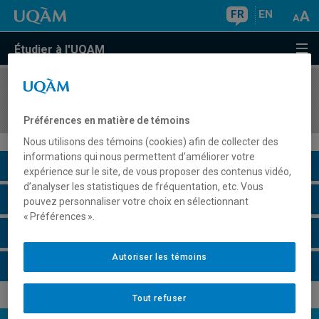
FR
EN
Étudier à l'UQAM
COURS
//
POL1601
Politique au Canada et au Québec
Préférences en matière de témoins
Nous utilisons des témoins (cookies) afin de collecter des
informations qui nous permettent d’améliorer votre
Description du cours
expérience sur le site, de vous proposer des contenus vidéo,
d’analyser les statistiques de fréquentation, etc. Vous
Horaire - Été 2026
pouvez personnaliser votre choix en sélectionnant
« Préférences ».
Horaire - Automne 2026
Autoriser les témoins
Horaire - Hiver 2027
Tout refuser