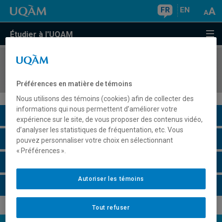
FR
EN
Étudier à l'UQAM
COURS
//
POL1601
Politique au Canada et au Québec
Préférences en matière de témoins
Nous utilisons des témoins (cookies) afin de collecter des
informations qui nous permettent d’améliorer votre
Description du cours
expérience sur le site, de vous proposer des contenus vidéo,
d’analyser les statistiques de fréquentation, etc. Vous
Horaire - Été 2026
pouvez personnaliser votre choix en sélectionnant
« Préférences ».
Horaire - Automne 2026
Autoriser les témoins
Horaire - Hiver 2027
Tout refuser