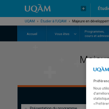
Étudi
UQAM
›
Étudier à l'UQAM
›
Majeure en développeme
Programmes,
Accueil
Vous êtes
cours et admiss
Majeu
Préférenc
Nous utili
d’améliore
statistiqu
« Préféren
Présentation du programme