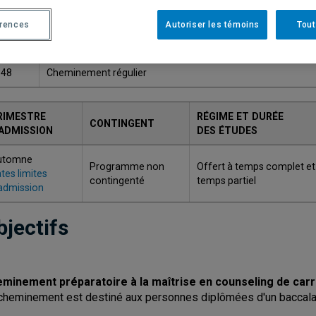
ODE
TITRE
érences
Autoriser les témoins
Tout
349
Cheminement préparatoire à la maîtrise en counseling de ca
348
Cheminement régulier
RIMESTRE
RÉGIME ET DURÉE
CONTINGENT
'ADMISSION
DES ÉTUDES
utomne
Programme non
Offert à temps complet et
tes limites
contingenté
temps partiel
admission
bjectifs
minement préparatoire à la maîtrise en counseling de carr
cheminement est destiné aux personnes diplômées d'un baccalaur