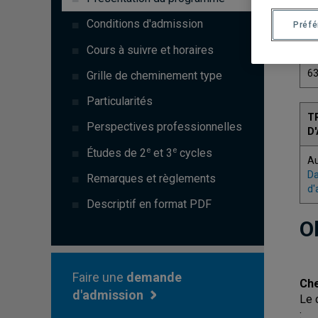
C
Conditions d'admission
Préf
6
Cours à suivre et horaires
6
Grille de cheminement type
Particularités
T
Perspectives professionnelles
D
e
e
Études de 2
et 3
cycles
A
Da
Remarques et règlements
d'
Descriptif en format PDF
O
Faire une
demande
Che
d'admission
Le 
: