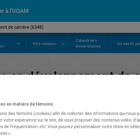
er à l'UQAM
nt de carrière (6348)
Calendriers
Nos
campus
En savoir pl
ion
universitaires
re en
développement de c
Faculté des sciences de l'éducation
es en matière de témoins
sons des témoins (cookies) afin de collecter des informations qui nous 
r votre expérience sur le site, de vous proposer des contenus vidéo, d’a
es de fréquentation, etc. Vous pouvez personnaliser votre choix en séle
ces ».