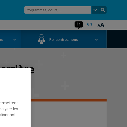
fr
en
us
Rencontrez-nous
arrière
permettent
nalyser les
ctionnant