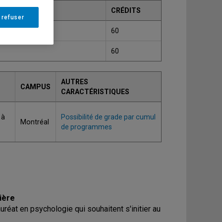
CRÉDITS
 refuser
rrière
60
60
AUTRES
CAMPUS
CARACTÉRISTIQUES
 à
Possibilité de grade par cumul
Montréal
de programmes
ière
éat en psychologie qui souhaitent s'initier au