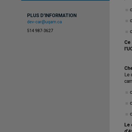
PLUS D'INFORMATION
dev-car@uqam.ca
514 987-3627
c
Ce 
l'U
Che
Le 
car
c
Le 
d'é