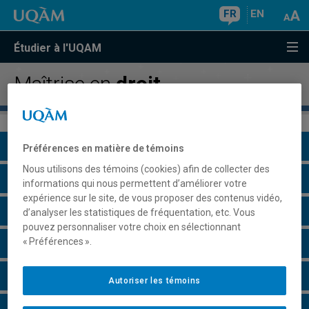
FR
EN
Étudier à l'UQAM
Maîtrise en
droit
Présentation du programme
Préférences en matière de témoins
Nous utilisons des témoins (cookies) afin de collecter des
Conditions d'admission
informations qui nous permettent d’améliorer votre
expérience sur le site, de vous proposer des contenus vidéo,
Cours à suivre et horaires
d’analyser les statistiques de fréquentation, etc. Vous
pouvez personnaliser votre choix en sélectionnant
« Préférences ».
Particularités
Perspectives professionnelles
Autoriser les témoins
Remarques et règlements