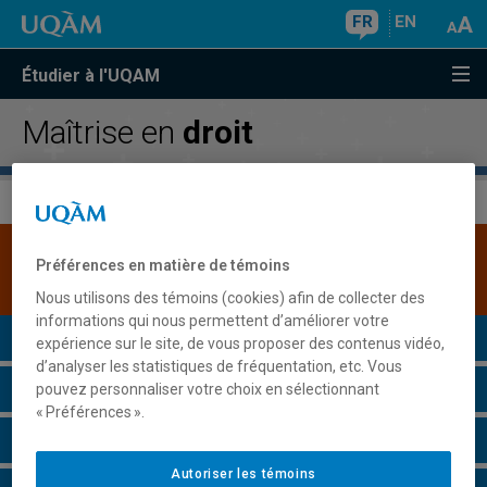
FR
EN
Étudier à l'UQAM
Maîtrise en
droit
Une version plus récente de ce programme est
Préférences en matière de témoins
disponible.
Cliquez ici pour la consulter
.
Nous utilisons des témoins (cookies) afin de collecter des
informations qui nous permettent d’améliorer votre
Présentation du programme
expérience sur le site, de vous proposer des contenus vidéo,
d’analyser les statistiques de fréquentation, etc. Vous
Conditions d'admission
pouvez personnaliser votre choix en sélectionnant
« Préférences ».
Cours à suivre et horaires
Autoriser les témoins