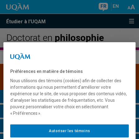
FR
EN
Étudier à l'UQAM
Doctorat en
philosophie
Préférences en matière de témoins
Une version plus récente de ce programme est
disponible.
Cliquez ici pour la consulter
.
Nous utilisons des témoins (cookies) afin de collecter des
informations qui nous permettent d’améliorer votre
expérience sur le site, de vous proposer des contenus vidéo,
Présentation du programme
d’analyser les statistiques de fréquentation, etc. Vous
pouvez personnaliser votre choix en sélectionnant
Conditions d'admission
« Préférences ».
Cours à suivre et horaires
Autoriser les témoins