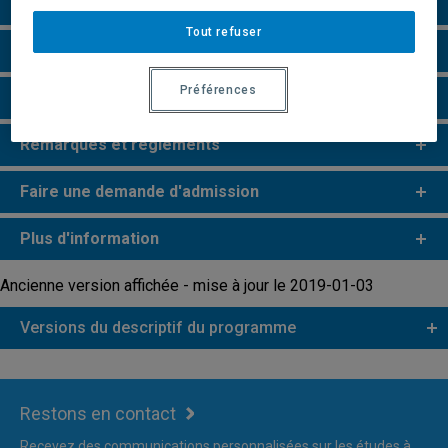
Particularités
Tout refuser
Perspectives professionnelles
Préférences
Champs de recherche
Remarques et règlements
Faire une demande d'admission
Plus d'information
Ancienne version affichée - mise à jour le 2019-01-03
Versions du descriptif du programme
Restons en contact
Recevez des communications personnalisées sur les études à