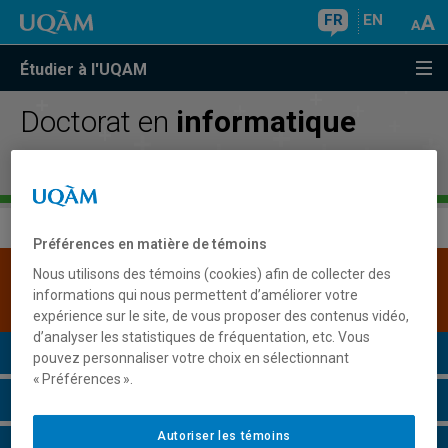
FR
EN
Étudier à l'UQAM
Doctorat en
informatique
cognitive
Préférences en matière de témoins
Nous utilisons des témoins (cookies) afin de collecter des
Une version plus récente de ce programme est
informations qui nous permettent d’améliorer votre
disponible.
Cliquez ici pour la consulter
.
expérience sur le site, de vous proposer des contenus vidéo,
d’analyser les statistiques de fréquentation, etc. Vous
Présentation du programme
pouvez personnaliser votre choix en sélectionnant
« Préférences ».
Conditions d'admission
Autoriser les témoins
Cours à suivre et horaires