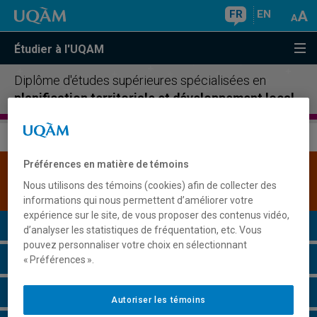
FR
EN
Étudier à l'UQAM
Diplôme d'études supérieures spécialisées en
planification territoriale et développement local
Préférences en matière de témoins
Une version plus récente de ce programme est
Nous utilisons des témoins (cookies) afin de collecter des
disponible.
Cliquez ici pour la consulter
.
informations qui nous permettent d’améliorer votre
expérience sur le site, de vous proposer des contenus vidéo,
Présentation du programme
d’analyser les statistiques de fréquentation, etc. Vous
pouvez personnaliser votre choix en sélectionnant
Conditions d'admission
« Préférences ».
Cours à suivre et horaires
Autoriser les témoins