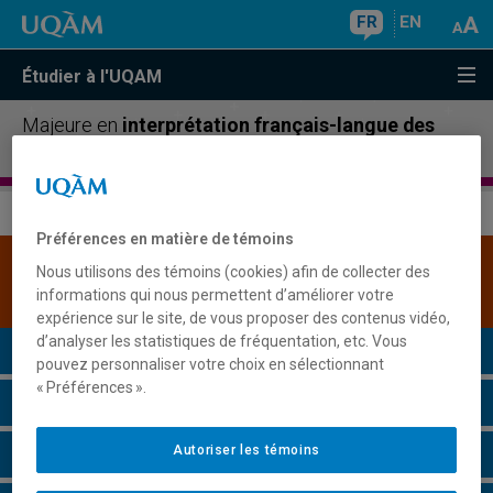
FR
EN
Étudier à l'UQAM
Majeure en
interprétation français-langue des
signes québécoise
Préférences en matière de témoins
Une version plus récente de ce programme est
Nous utilisons des témoins (cookies) afin de collecter des
disponible.
Cliquez ici pour la consulter
.
informations qui nous permettent d’améliorer votre
expérience sur le site, de vous proposer des contenus vidéo,
d’analyser les statistiques de fréquentation, etc. Vous
Présentation du programme
pouvez personnaliser votre choix en sélectionnant
« Préférences ».
Conditions d'admission
Autoriser les témoins
Cours à suivre et horaires