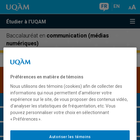
FR
EN
Étudier à l'UQAM
Baccalauréat en
communication (médias
numériques)
Une version plus récente de ce programme est
Préférences en matière de témoins
disponible.
Cliquez ici pour la consulter
.
Nous utilisons des témoins (cookies) afin de collecter des
informations qui nous permettent d’améliorer votre
Présentation du programme
expérience sur le site, de vous proposer des contenus vidéo,
d’analyser les statistiques de fréquentation, etc. Vous
pouvez personnaliser votre choix en sélectionnant
Conditions d'admission
« Préférences ».
Cours à suivre et horaires
Autoriser les témoins