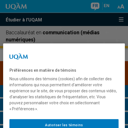
FR
EN
Étudier à l'UQAM
Baccalauréat en
communication (médias
numériques)
Une version plus récente de ce programme est
Préférences en matière de témoins
disponible.
Cliquez ici pour la consulter
.
Nous utilisons des témoins (cookies) afin de collecter des
informations qui nous permettent d’améliorer votre
Présentation du programme
expérience sur le site, de vous proposer des contenus vidéo,
d’analyser les statistiques de fréquentation, etc. Vous
pouvez personnaliser votre choix en sélectionnant
Conditions d'admission
« Préférences ».
Cours à suivre et horaires
Autoriser les témoins