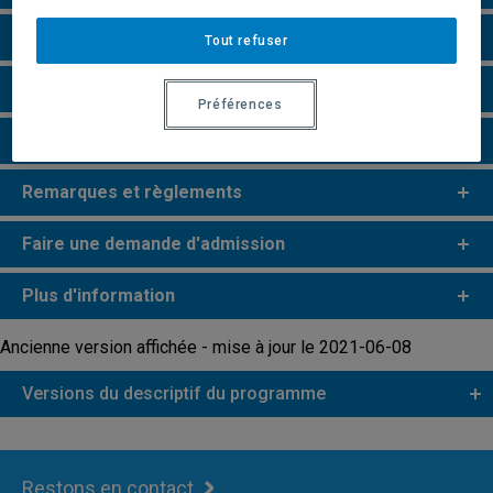
Particularités
Tout refuser
Perspectives professionnelles
Préférences
e
e
Études de 2
et 3
cycles
Remarques et règlements
Faire une demande d'admission
Plus d'information
Ancienne version affichée - mise à jour le 2021-06-08
Versions du descriptif du programme
Restons en contact