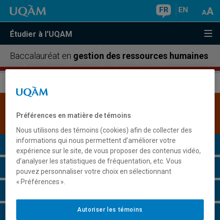
FR
EN
Étudier à l'UQAM
Baccalauréat en
gestion des ressources humaines
Une version plus récente de ce programme est
Préférences en matière de témoins
disponible.
Cliquez ici pour la consulter
.
Nous utilisons des témoins (cookies) afin de collecter des
informations qui nous permettent d’améliorer votre
Présentation du programme
expérience sur le site, de vous proposer des contenus vidéo,
d’analyser les statistiques de fréquentation, etc. Vous
Conditions d'admission
pouvez personnaliser votre choix en sélectionnant
« Préférences ».
Cours à suivre et horaires
Autoriser les témoins
Grille de cheminement