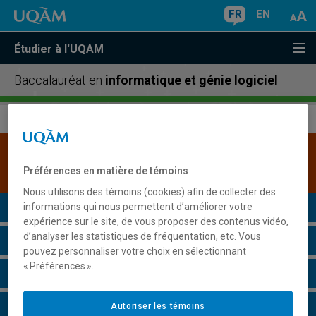
FR
EN
Étudier à l'UQAM
Baccalauréat en
informatique et génie logiciel
Une version plus récente de ce programme est
disponible.
Cliquez ici pour la consulter
.
Préférences en matière de témoins
Nous utilisons des témoins (cookies) afin de collecter des
Présentation du programme
informations qui nous permettent d’améliorer votre
expérience sur le site, de vous proposer des contenus vidéo,
d’analyser les statistiques de fréquentation, etc. Vous
Conditions d'admission
pouvez personnaliser votre choix en sélectionnant
« Préférences ».
Cours à suivre et horaires
Grille de cheminement
Autoriser les témoins