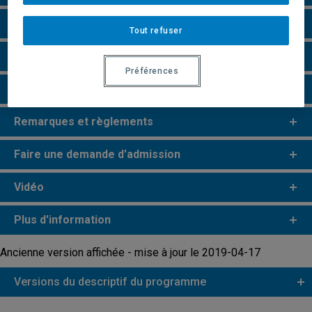
Particularités
Tout refuser
Perspectives professionnelles
Préférences
e
e
Études de 2
et 3
cycles
Remarques et règlements
Faire une demande d'admission
Vidéo
Plus d'information
Ancienne version affichée - mise à jour le 2019-04-17
Versions du descriptif du programme