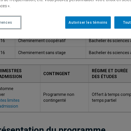
ces ».
Une version plus récente de ce programme est disponib
érences
Autoriser les témoins
Tout
ODE
TITRE
GRADE
416
Cheminement coopératif
Bachelier ès sciences 
316
Cheminement sans stage
Bachelier ès sciences 
RIMESTRES
RÉGIME ET DURÉE
CONTINGENT
'ADMISSION
DES ÉTUDES
utomne
ver
Programme non
Offert à temps compl
tes limites
contingenté
temps partiel
admission
résentation du programme