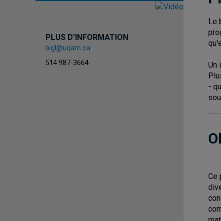
Le 
pro
PLUS D'INFORMATION
qu'
bigl@uqam.ca
514 987-3664
Un 
Plu
- q
sou
O
Ce 
div
con
com
mat