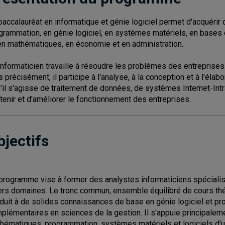
baccalauréat en informatique et génie logiciel permet d'acquér
grammation, en génie logiciel, en systèmes matériels, en base
en mathématiques, en économie et en administration.
informaticien travaille à résoudre les problèmes des entreprises
s précisément, il participe à l'analyse, à la conception et à l'él
u'il s'agisse de traitement de données, de systèmes Internet-Int
tenir et d'améliorer le fonctionnement des entreprises.
bjectifs
programme vise à former des analystes informaticiens spécialisé
ers domaines. Le tronc commun, ensemble équilibré de cours th
duit à de solides connaissances de base en génie logiciel et 
plémentaires en sciences de la gestion. Il s'appuie principaleme
hématiques, programmation, systèmes matériels et logiciels d'un