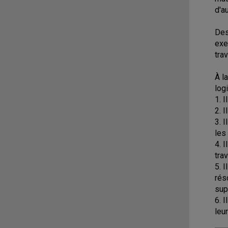
d'a
Des
exe
tra
À l
log
1. 
2. 
3. 
les
4. 
tra
5. 
rés
sup
6. 
leur