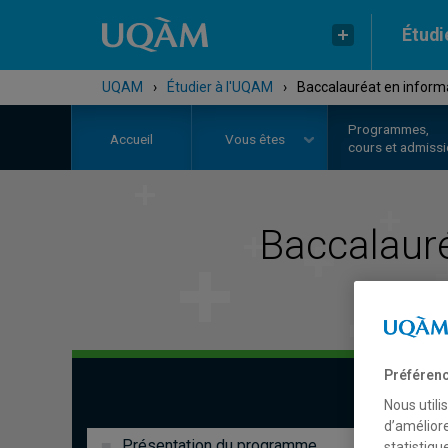
Étudi
UQAM
›
Étudier à l'UQAM
›
Baccalauréat en informa
Programmes,
Accueil
Vous êtes
cours et admiss
Baccalaur
Préférenc
Nous utili
d’améliore
Présentation du programme
statistiqu