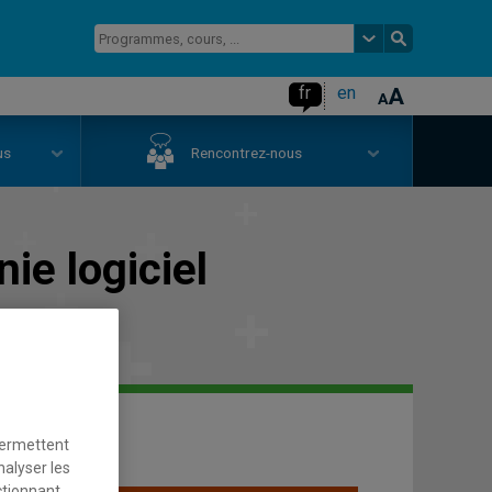
fr
en
us
Rencontrez-nous
ie logiciel
permettent
nalyser les
ctionnant