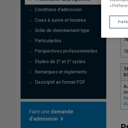
« Préféren
Conditions d'admission
Cours à suivre et horaires
Préf
C
Grille de cheminement type
7
Particularités
Perspectives professionnelles
7
e
e
Études de 2
et 3
cycles
T
Remarques et règlements
D
Descriptif en format PDF
A
Hi
Da
d'
Faire une
demande
d'admission
P