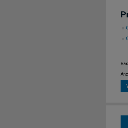
P
Bas
Anc