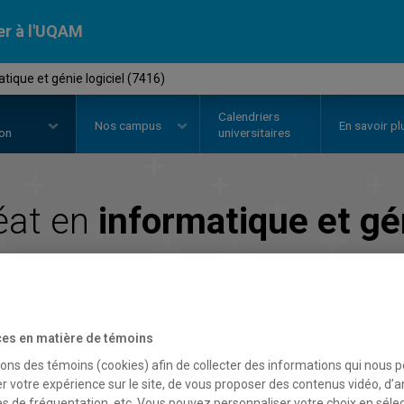
er à l'UQAM
tique et génie logiciel (7416)
Calendriers
Nos
campus
En savoir pl
ion
universitaires
éat en
informatique et gén
Faculté des sciences
es en matière de témoins
sons des témoins (cookies) afin de collecter des informations qui nous 
r votre expérience sur le site, de vous proposer des contenus vidéo, d’a
es de fréquentation, etc. Vous pouvez personnaliser votre choix en séle