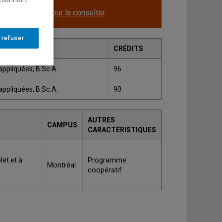
le.
Cliquez ici pour la consulter
.
 refuser
CRÉDITS
appliquées, B.Sc.A.
96
appliquées, B.Sc.A.
90
AUTRES
CAMPUS
CARACTÉRISTIQUES
et et à
Programme
Montréal
coopératif