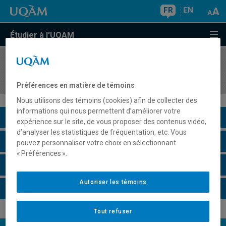
FR
EN
Étudier à l'UQAM
COURS
//
AOT4200
Introduction à la gestion des opérations
Préférences en matière de témoins
Nous utilisons des témoins (cookies) afin de collecter des
informations qui nous permettent d’améliorer votre
Description du cours
expérience sur le site, de vous proposer des contenus vidéo,
d’analyser les statistiques de fréquentation, etc. Vous
Horaire - Été 2026
pouvez personnaliser votre choix en sélectionnant
« Préférences ».
Horaire - Automne 2026
Autoriser les témoins
Horaire - Hiver 2027
Tout refuser