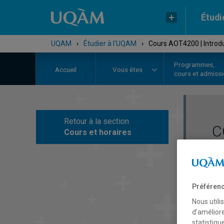
Étudi
UQAM
›
Étudier à l'UQAM
›
Cours AOT4200 | Introdu
Programmes,
Accueil
Vous êtes
cours et admiss
Retour à la section
C
Cours et horaires
Préférenc
Nous utili
d’améliore
statistiqu