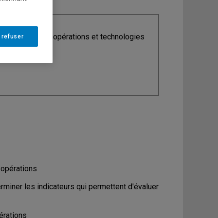
ine
: Analytique, opérations et technologies
 refuser
ormation
 opérations
erminer les indicateurs qui permettent d'évaluer
érations