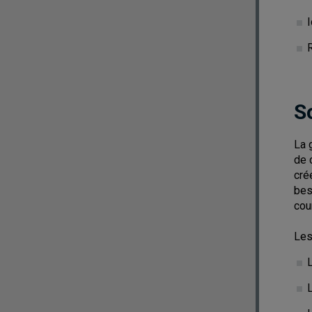
I
S
La 
de 
cré
bes
cou
Les
L
L