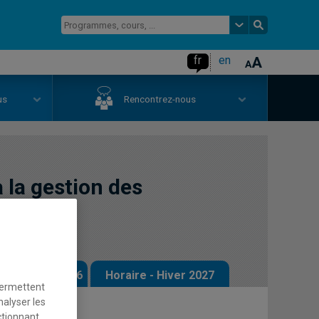
fr
en
us
Rencontrez-nous
 la gestion des
 - Automne 2026
Horaire - Hiver 2027
permettent
nalyser les
ctionnant