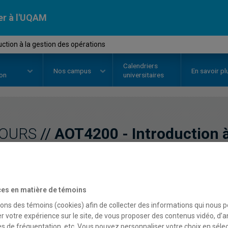
er à l'UQAM
ction à la gestion des opérations
Calendriers
Nos
campus
En savoir pl
ion
universitaires
OURS
//
AOT4200
-
Introduction à
opérations
es en matière de témoins
Description
Horaire - Été 2026
Horaire
sons des témoins (cookies) afin de collecter des informations qui nous 
r votre expérience sur le site, de vous proposer des contenus vidéo, d’a
es de fréquentation, etc. Vous pouvez personnaliser votre choix en séle