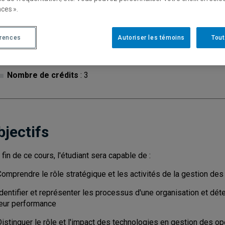
ces ».
Cycle
: 1
Discipl
érences
Autoriser les témoins
Tout
de l'inf
Type de cours
: Magistral
Nombre de crédits
: 3
bjectifs
a fin de ce cours, l'étudiant sera capable de :
omprendre le rôle stratégique et les activités de la gestion des
dentifier et représenter les processus d'une organisation et dét
leur performance
istinguer le rôle et l'impact des technologies en gestion des op