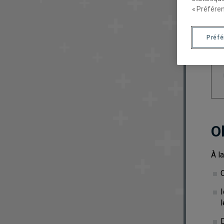
« Préféren
Préf
O
À l
C
I
D