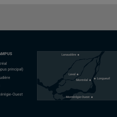
AMPUS
réal
pus principal)
udière
l
érégie-Ouest