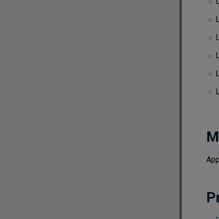
L
L
M
App
P