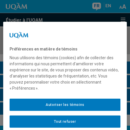
FR
EN
Étudier à l'UQAM
COURS
//
DSR4701
Gestion internationale et cultures
Préférences en matière de témoins
Nous utilisons des témoins (cookies) afin de collecter des
informations qui nous permettent d’améliorer votre
Description du cours
expérience sur le site, de vous proposer des contenus vidéo,
d’analyser les statistiques de fréquentation, etc. Vous
Horaire - Été 2026
pouvez personnaliser votre choix en sélectionnant
« Préférences ».
Horaire - Automne 2026
Autoriser les témoins
Horaire - Hiver 2027
Tout refuser