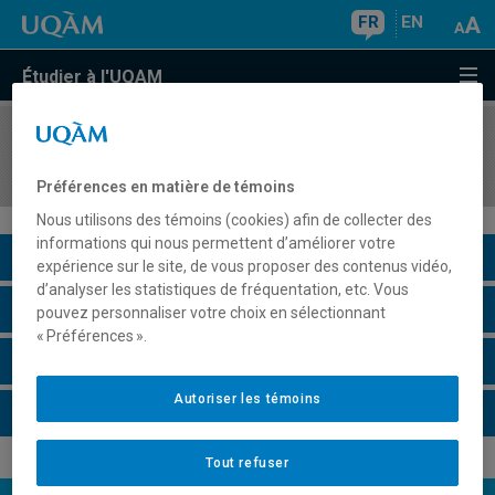
FR
EN
Étudier à l'UQAM
COURS
//
ECO2400
Analyse macroéconomique
Préférences en matière de témoins
Nous utilisons des témoins (cookies) afin de collecter des
informations qui nous permettent d’améliorer votre
Description du cours
expérience sur le site, de vous proposer des contenus vidéo,
d’analyser les statistiques de fréquentation, etc. Vous
Horaire - Été 2026
pouvez personnaliser votre choix en sélectionnant
« Préférences ».
Horaire - Automne 2026
Autoriser les témoins
Horaire - Hiver 2027
Tout refuser