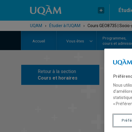
Étudi
UQAM
›
Étudier à l'UQAM
›
Cours GEO8735 | Socio
Programmes,
Accueil
Vous êtes
cours et admiss
Retour à la section
C
Préférenc
Cours et horaires
Nous utili
d’améliore
statistiqu
« Préféren
Préf