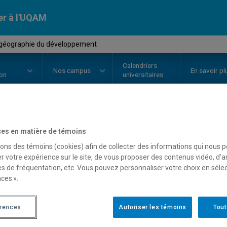
er à l'UQAM
-géographie du développement
Calendriers
Nos
campus
En savoir pl
ion
universitaires
OURS
//
GEO8735
-
Socio-géogra
es en matière de témoins
sons des témoins (cookies) afin de collecter des informations qui nous 
r votre expérience sur le site, de vous proposer des contenus vidéo, d’a
es de fréquentation, etc. Vous pouvez personnaliser votre choix en séle
Description
Horaire - Été 2026
Horaire
ces ».
érences
Autoriser les témoins
Tout