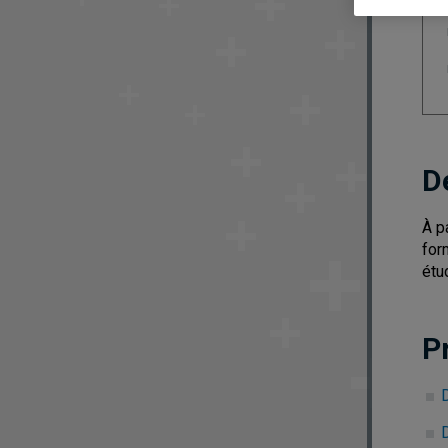
D
À p
for
étu
P