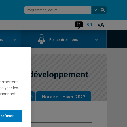
fr
en
us
Rencontrez-nous
phie du développement
permettent
nalyser les
ctionnant
 - Automne 2026
Horaire - Hiver 2027
 refuser