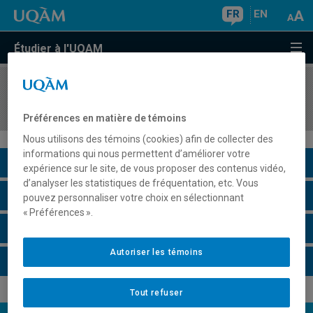
FR
EN
Étudier à l'UQAM
COURS
//
INF1120
Programmation I
Préférences en matière de témoins
Nous utilisons des témoins (cookies) afin de collecter des
informations qui nous permettent d’améliorer votre
Description du cours
expérience sur le site, de vous proposer des contenus vidéo,
d’analyser les statistiques de fréquentation, etc. Vous
Horaire - Été 2026
pouvez personnaliser votre choix en sélectionnant
« Préférences ».
Horaire - Automne 2026
Autoriser les témoins
Horaire - Hiver 2027
Tout refuser