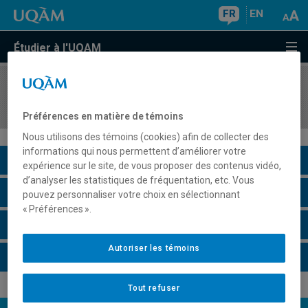
FR
EN
Étudier à l'UQAM
COURS
//
INF1120
Programmation I
Préférences en matière de témoins
Nous utilisons des témoins (cookies) afin de collecter des
informations qui nous permettent d’améliorer votre
Description du cours
expérience sur le site, de vous proposer des contenus vidéo,
d’analyser les statistiques de fréquentation, etc. Vous
Horaire - Été 2026
pouvez personnaliser votre choix en sélectionnant
« Préférences ».
Horaire - Automne 2026
Autoriser les témoins
Horaire - Hiver 2027
Tout refuser