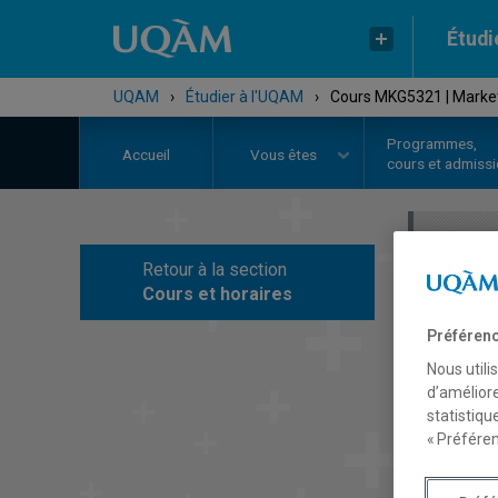
Étudi
UQAM
›
Étudier à l'UQAM
›
Cours MKG5321 | Market
Programmes,
Accueil
Vous êtes
cours et admiss
Retour à la section
C
Cours et horaires
Préférenc
Nous utili
d’améliore
statistiqu
« Préféren