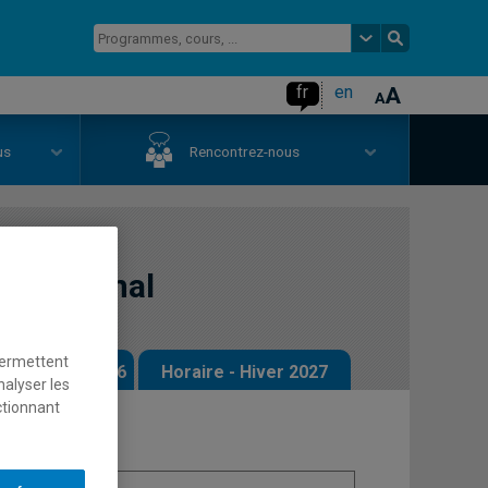
fr
en
us
Rencontrez-nous
ternational
permettent
 - Automne 2026
Horaire - Hiver 2027
nalyser les
ctionnant