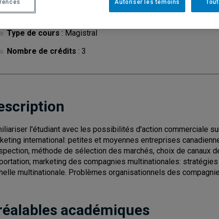
érences
Autoriser les témoins
Tout
Cycle
: 1
Discipl
Type de cours
: Magistral
Nombre de crédits
: 3
escription
iliariser l'étudiant avec les possibilités d'action commerciale s
keting international: petites et moyennes entreprises canadienne
spection, méthode de sélection des marchés, choix de canaux de d
xportation; marketing des compagnies multinationales: stratégies d
chelle multinationale. Problèmes organisationnels des compagnie
réalables académiques