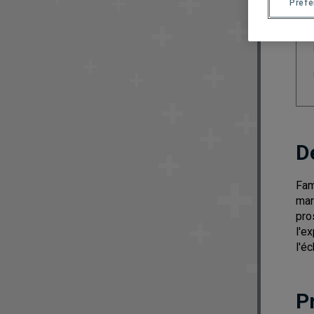
Préf
D
Fam
mar
pro
l'e
l'é
P