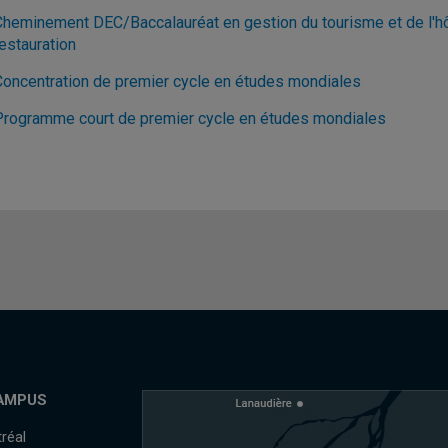
Cheminement DEC/Baccalauréat en gestion du tourisme et de l'hôte
estauration
Concentration de premier cycle en études mondiales
Programme court de premier cycle en études mondiales
AMPUS
réal