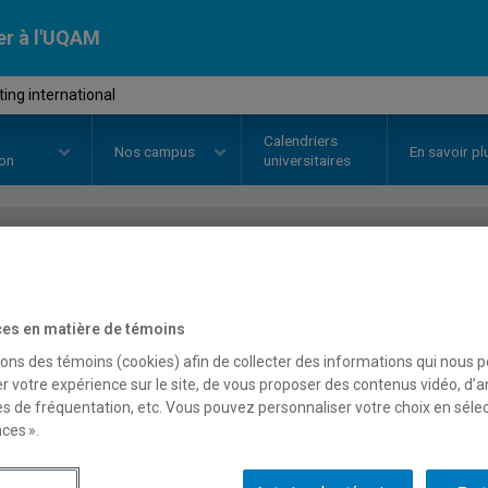
er à l'UQAM
ing international
Calendriers
Nos
campus
En savoir pl
ion
universitaires
OURS
//
MKG5321
-
Marketing in
es en matière de témoins
sons des témoins (cookies) afin de collecter des informations qui nous 
Description
Horaire - Été 2026
Horaire
r votre expérience sur le site, de vous proposer des contenus vidéo, d’a
es de fréquentation, etc. Vous pouvez personnaliser votre choix en séle
ces ».