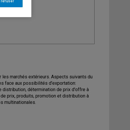
 refuser
ine
: Marketing
ur les marchés extérieurs. Aspects suivants du
s face aux possibilités d'exportation:
istribution, détermination de prix d'offre à
e prix, produits, promotion et distribution à
s multinationales.