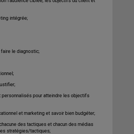
lon l'audience ciblée, les objectifs du client et
ing intégrée;
faire le diagnostic;
ionnel;
stifier;
 personnalisés pour atteindre les objectifs
ationnel et marketing et savoir bien budgéter;
r chacune des tactiques et chacun des médias
des stratégies/tactiques;