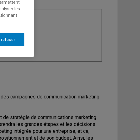
permettent
nalyser les
ctionnant
ine
: Marketing
 refuser
rer des campagnes de communication marketing
et de stratégie de communications marketing
pprendra les grandes étapes et les décisions
ting intégrée pour une entreprise, et ce,
positionnement et de son budget. Ainsi, les