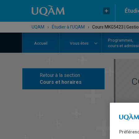
Étudi
UQAM
›
Étudier à l'UQAM
›
Cours MKG5423 | Gestio
Programmes,
Accueil
Vous êtes
cours et admiss
Retour à la section
C
Cours et horaires
Préférenc