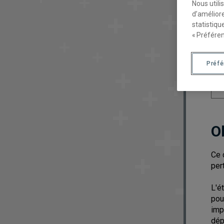
Nous utili
d’améliore
statistiqu
« Préféren
Préf
O
Ce 
per
L'é
pou
imp
dép