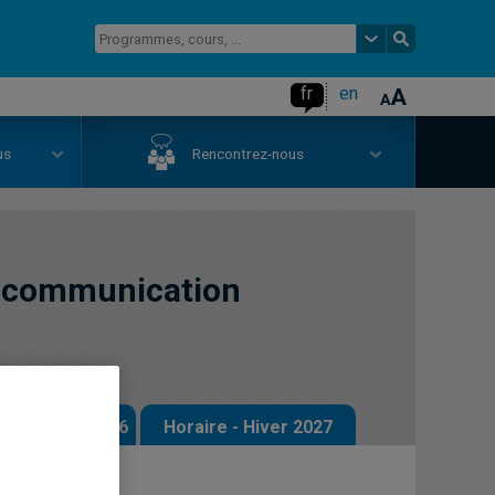
fr
en
us
Rencontrez-nous
a communication
 - Automne 2026
Horaire - Hiver 2027