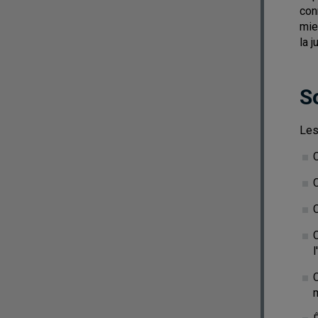
con
mie
la 
S
Les
l
m