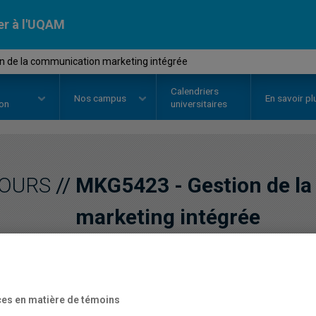
er à l'UQAM
n de la communication marketing intégrée
Calendriers
Nos
campus
En savoir pl
ion
universitaires
OURS
//
MKG5423
-
Gestion de l
marketing intégrée
Description
Horaire - Été 2026
Horaire
es en matière de témoins