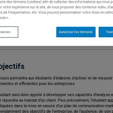
sons des témoins (cookies) afin de collecter des informations qui nous 
r votre expérience sur le site, de vous proposer des contenus vidéo, d’a
es de fréquentation, etc. Vous pouvez personnaliser votre choix en séle
ces ».
Cycle
: 1
Discipl
Type de cours
: Magistral
érences
Autoriser les témoins
Tout
Nombre de crédits
: 3
bjectifs
cours permettra aux étudiants d'élaborer, d'activer et de mesu
tinentes et efficientes pour les entreprises.
tudiant sera donc appelé à développer ses capacités d'analyse 
r répondre au mandat d'un client. Plus précisément, l'étudiant a
liquées dans la mise en oeuvre d'un plan de communication marke
endamment des objectifs de l'entreprise, de l'audience, de son 