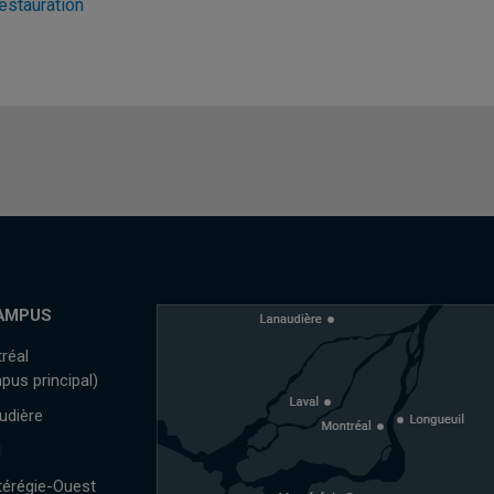
estauration
AMPUS
réal
pus principal)
udière
l
érégie-Ouest