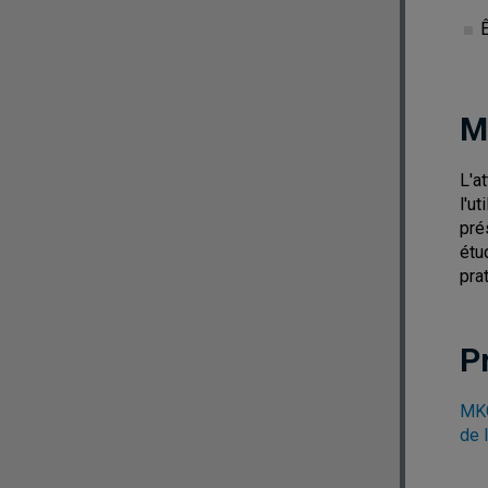
M
L'a
l'u
pré
étu
pra
P
MKG
de 