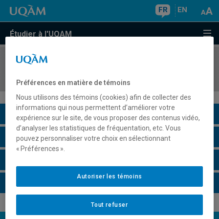
FR
EN
Étudier à l'UQAM
COURS
//
ORH1610
Fondements en organisation du travail
Préférences en matière de témoins
Nous utilisons des témoins (cookies) afin de collecter des
informations qui nous permettent d’améliorer votre
Description du cours
expérience sur le site, de vous proposer des contenus vidéo,
d’analyser les statistiques de fréquentation, etc. Vous
Horaire - Été 2026
pouvez personnaliser votre choix en sélectionnant
« Préférences ».
Horaire - Automne 2026
Autoriser les témoins
Horaire - Hiver 2027
Tout refuser