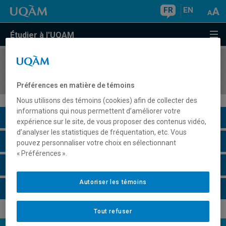
FR
EN
Étudier à l'UQAM
COURS
//
ORH1610
Fondements en organisation du travail
Préférences en matière de témoins
Nous utilisons des témoins (cookies) afin de collecter des
informations qui nous permettent d’améliorer votre
Description du cours
expérience sur le site, de vous proposer des contenus vidéo,
d’analyser les statistiques de fréquentation, etc. Vous
Horaire - Été 2026
pouvez personnaliser votre choix en sélectionnant
« Préférences ».
Horaire - Automne 2026
Autoriser les témoins
Horaire - Hiver 2027
Tout refuser