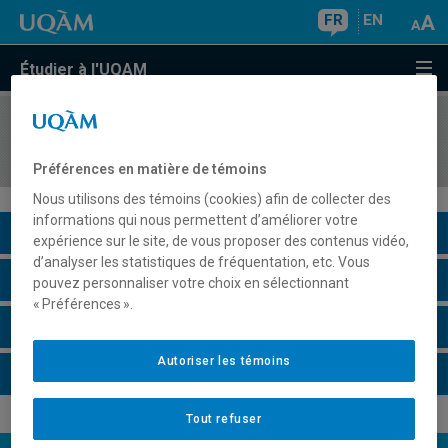
FR
EN
Étudier à l'UQAM
COURS
//
SOC8735
Socio-géographie du développement
Préférences en matière de témoins
Nous utilisons des témoins (cookies) afin de collecter des
informations qui nous permettent d’améliorer votre
Description du cours
expérience sur le site, de vous proposer des contenus vidéo,
d’analyser les statistiques de fréquentation, etc. Vous
Horaire - Été 2026
pouvez personnaliser votre choix en sélectionnant
« Préférences ».
Horaire - Automne 2026
Autoriser les témoins
Horaire - Hiver 2027
Tout refuser