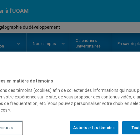
er à l'UQAM
-géographie du développement
Calendriers
Nos
campus
En savoir pl
ion
universitaires
OURS
//
SOC8735
-
Socio-géogra
es en matière de témoins
sons des témoins (cookies) afin de collecter des informations qui nous 
r votre expérience sur le site, de vous proposer des contenus vidéo, d’a
es de fréquentation, etc. Vous pouvez personnaliser votre choix en séle
Description
Horaire - Été 2026
Horaire
ces ».
érences
Autoriser les témoins
Tout