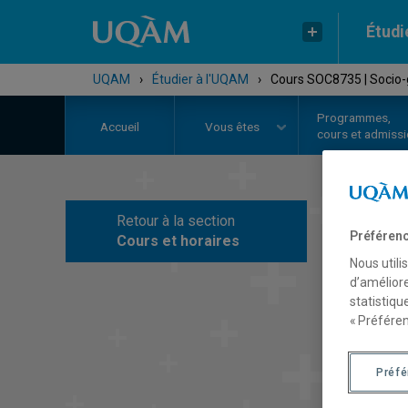
Étudi
UQAM
›
Étudier à l'UQAM
›
Cours SOC8735 | Socio
Programmes,
Accueil
Vous êtes
cours et admiss
Retour à la section
C
Préférenc
Cours et horaires
Nous utili
d’améliore
statistiqu
« Préféren
Préf