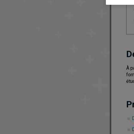
D
À p
for
étu
P