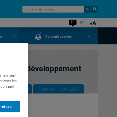
fr
en
us
Rencontrez-nous
phie du développement
permettent
nalyser les
ctionnant
 - Automne 2026
Horaire - Hiver 2027
 refuser